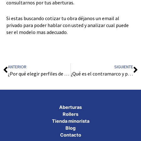
consultarnos por tus aberturas.
Si estas buscando cotizar tu obra déjanos un email al
privado para poder hablar con usted y analizar cual puede
ser el modelo mas adecuado.
Prev
N
ANTERIOR
SIGUIENTE
¿Por qué elegir perfiles de aluminio?
¿Qué es el contramarco y premarco de una ventana?
Aberturas
Rollers
Tienda minorista
Blog
Contacto